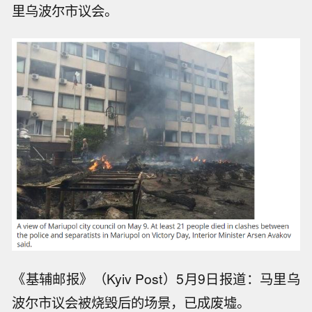
乌克兰东部的顿巴斯地区（包括顿涅茨克州和卢
甘斯克州）有着大量的俄族人口，一直以来在“亲
俄”还是“亲欧”这一问题上摇摆不定。2014年3
月，随着克里米亚正式脱离乌克兰，以自治共和
国身份加入俄罗斯联邦，俄乌关系急剧恶化。
这一事件极大地鼓舞了乌克兰东部的分离主义势
力，动荡持续升级，一度将乌克兰推向内战边
缘。5月9日庆祝反法西斯战争胜利69周年当天，
亲俄的民间反政府武装攻入顿涅茨克州第二大城
市马里乌波尔，占领了市警察局，并放火焚烧马
里乌波尔市议会。