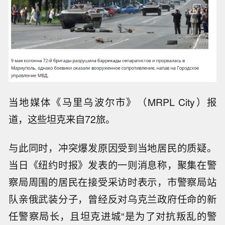
（Arsen Avakov）的话表示，“约有60名枪手袭
击了警察局”，与警方发生交火，“造成1名警察和
约20人死亡”。乌克兰军方和内务部特种部队闻讯
派兵支援，视频中的坦克正是由乌克兰军队派出
的。除以上死亡人数外，据新华社报道，军警方
面另有5人受伤，乌克兰军队在这场“反恐行动”中
俘虏4人。