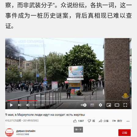
当地媒体《马里乌波尔市》（MRPL City）报
道，这些坦克来自72旅。
与此同时，冲突爆发原因受到当地居民的质疑。
当日《纽约时报》发表的一则消息称，聚集在警
察局周围的居民在接受采访时表示，市警察局站
队亲俄武装分子，曾经反对乌克兰政府任命的新
任警察局长，且坦克进城“是为了对抗叛乱的警
察，而非武装分子”。众说纷纭，各执一词，这一
事件成为一桩历史谜案，背后真相现已难以查