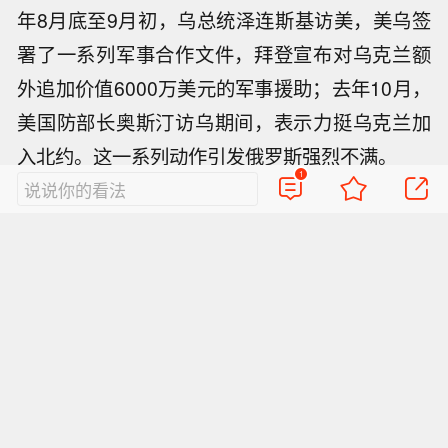
反映当日冲突的另一支视频。
英媒《每日电讯报》报道，流血冲突暂停后，乌
政府军撤出马里乌波尔市区，并控制了外围的检
查站。一直到6月13日，政府军才重新夺回马里乌
波尔。
1
说说你的看法
当前乌克兰局势如何？
今天紧张的俄乌关系可以被视为是2014年开始的
大国博弈的延续。2021年拜登上台后，对俄持强
硬态度，加强与乌军事合作。据新华社报道，去
年8月底至9月初，乌总统泽连斯基访美，美乌签
署了一系列军事合作文件，拜登宣布对乌克兰额