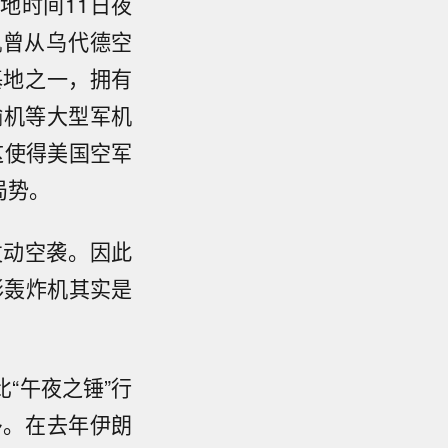
地时间11日夜
军机曾从乌代德空
基地之一，拥有
运输机等大型军机
这使得美国空军
局势。
动空袭。因此
形轰炸机其实是
“午夜之锤”行
多。在去年伊朗