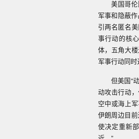
美国哥伦比
军事和隐蔽作
引两名匿名美
事行动的核
体，五角大楼
军事行动同时
但美国“动力
动攻击行动，
空中或海上军
伊朗周边目前
使决定重新
近。”