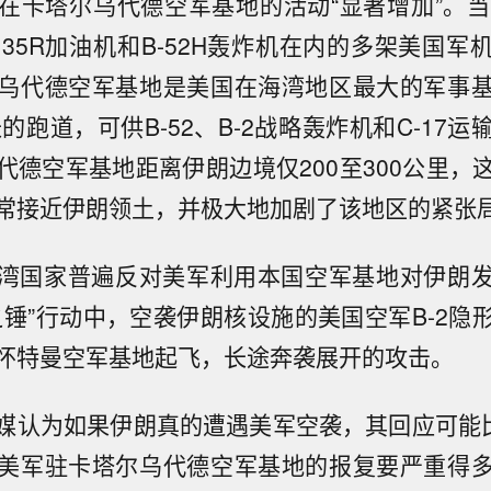
在卡塔尔乌代德空军基地的活动“显著增加”。当
135R加油机和B-52H轰炸机在内的多架美国
乌代德空军基地是美国在海湾地区最大的军事
长的跑道，可供B-52、B-2战略轰炸机和C-17
代德空军基地距离伊朗边境仅200至300公里，
常接近伊朗领土，并极大地加剧了该地区的紧张
国家普遍反对美军利用本国空军基地对伊朗发
之锤”行动中，空袭伊朗核设施的美国空军B-2隐
怀特曼空军基地起飞，长途奔袭展开的攻击。
为如果伊朗真的遭遇美军空袭，其回应可能比
美军驻卡塔尔乌代德空军基地的报复要严重得