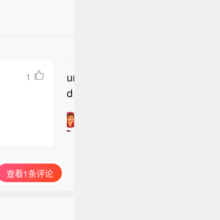
undefine
1
立
d
即
加
入
讨
论
查看1条评论