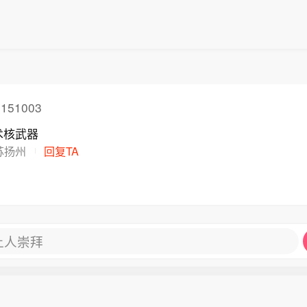
151003
术核武器
苏扬州
回复TA
让人崇拜