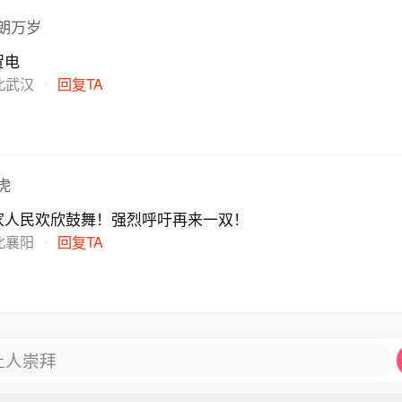
朗万岁
贺电
北武汉
回复TA
虎
家人民欢欣鼓舞！强烈呼吁再来一双！
北襄阳
回复TA
让人崇拜