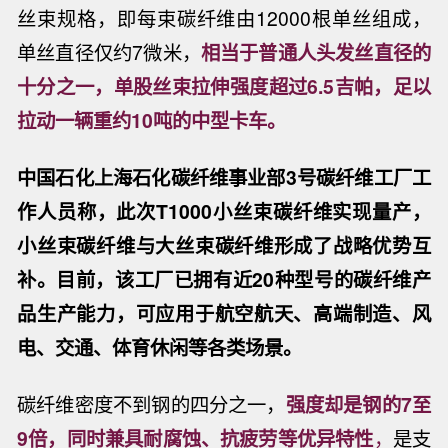
丝束规格，即每束碳纤维由12000根单丝组成，
单丝直径仅约7微米，
相当于普通人头发丝直径的
十分之一，单股丝束拉伸强度超过6.5吉帕，足以
拉动一辆重约10吨的中型卡车。
中国石化上海石化碳纤维事业
部
3号碳纤维工厂
工
作人员称，此次T1000小丝束碳纤维实现量产，
小丝束碳纤维与大丝束碳纤维形成了战略优势互
补。目前，该工厂已拥有近20种型号的碳纤维产
品生产能力，可应用于航空航天、高端制造、风
电、交通、体育休闲等各类场景。
碳纤维密度不到钢的四分之一，
强度却是钢的7至
9倍，同时兼具耐腐蚀、抗疲劳等优异特性
，
是支