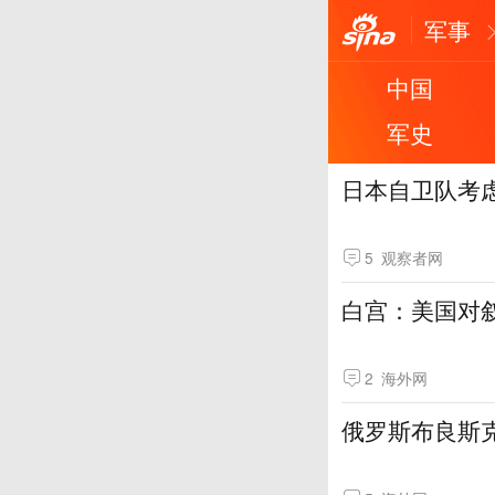
军事
中国
军史
日本自卫队考
5
观察者网
白宫：美国对
2
海外网
俄罗斯布良斯