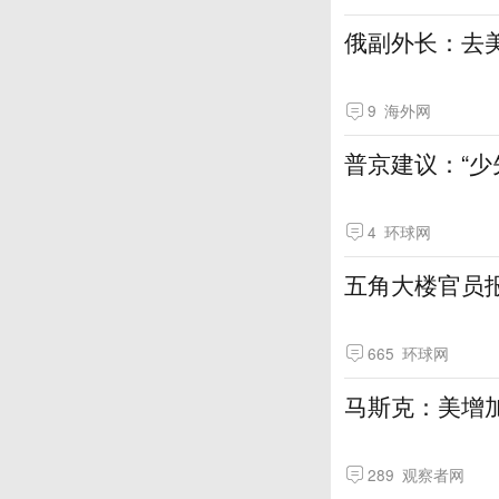
俄副外长：去
9
海外网
普京建议：“少
4
环球网
五角大楼官员报
665
环球网
马斯克：美增
289
观察者网