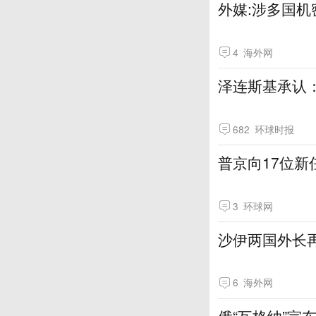
外媒:涉多国机
4
海外网
泽连斯基承认
682
环球时报
普京向17位新
3
环球网
沙伊两国外长
6
海外网
俄“瓦格纳”