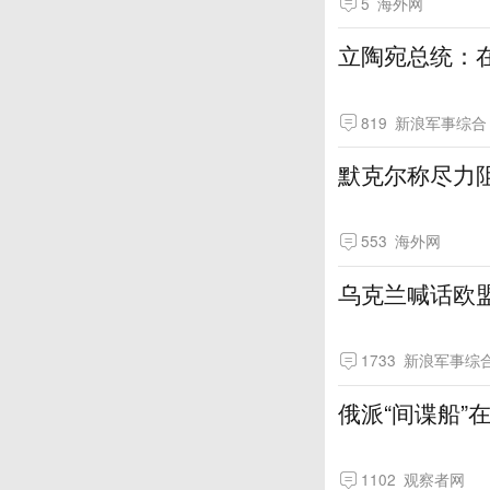
5
海外网
立陶宛总统：
819
新浪军事综合
默克尔称尽力
553
海外网
乌克兰喊话欧盟
1733
新浪军事综
俄派“间谍船”
1102
观察者网