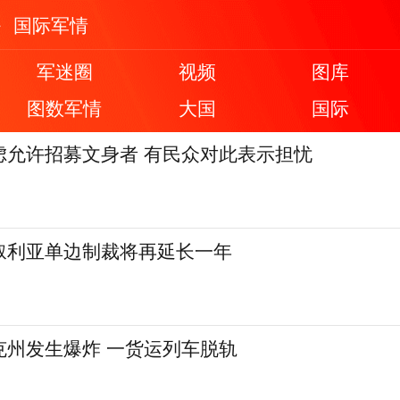
国际军情
军迷圈
视频
图库
图数军情
大国
国际
虑允许招募文身者 有民众对此表示担忧
叙利亚单边制裁将再延长一年
克州发生爆炸 一货运列车脱轨