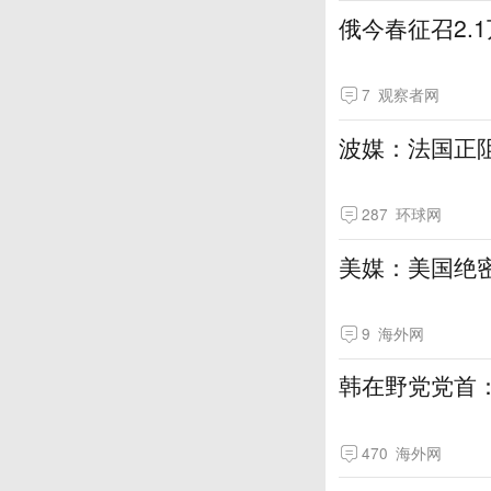
俄今春征召2.
7
观察者网
波媒：法国正
287
环球网
美媒：美国绝
9
海外网
韩在野党党首
470
海外网