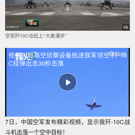
9张
空军歼10C也玩上“大象漫步”
视频：超高空侦察设备抵进我军领空 歼-10
C挂弹出击30秒击落
7日，中国空军发布精彩视频，显示我歼-10C战
斗机击落一个空中目标！