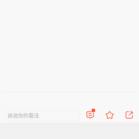
0
说说你的看法
视频
直播
美图
博客
看点
政务