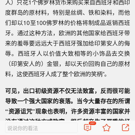
人）只花1个佛罗林货币来购买来自西班牙和西印
度群岛的原材料，特别是丝绸、铁和染料，而他
们却以10至100佛罗林的价格将制成品返销西班
牙。通过这种方法，欧洲的其他国家给西班牙带
来的羞辱要远远大于西班牙强加给印第安人的侮
辱。西班牙人以价值大致相等的小饰品去交换
（印第安人的）金银，却以天价回购自己的原材
料，这使西班牙人成了整个欧洲的笑柄”。
可见，出口初级资源不仅无法致富，反而很可能
导致一个强大国家的衰落。当今大量存在的所谓
“资源诅咒”现象也表明，许多资源丰富的国家并
没有通过这种方式致富，相反却产生了严重的经
2057
说说你的看法
济和社会问题。