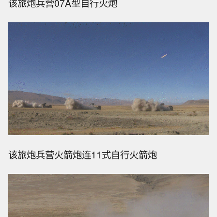
该旅炮兵营07A型自行火炮
该旅炮兵营火箭炮连11式自行火箭炮