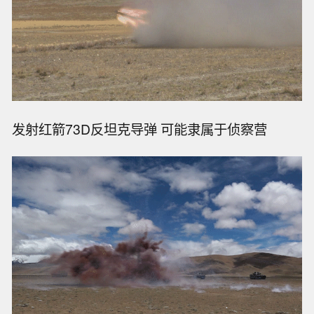
发射红箭73D反坦克导弹 可能隶属于侦察营