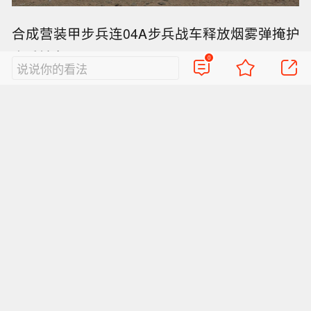
合成营装甲步兵连04A步兵战车释放烟雾弹掩护
步兵前出
0
说说你的看法
本次实战化演练是一次全要素演练，该旅全军出
动，防空、反甲、炮兵、坦克、机械化步兵、侦
察兵等单元全部参加演练。本次演习中，该旅新
近装备的15式坦克，红箭-10反坦克导弹、11式
火箭炮、07A型自行火炮均亮相。
该旅是西藏军区唯一一支机械化合成旅，也是该
地区唯一一支重型机械化部队。该旅在2017年洞
朗对峙时期进行了编制体制改革。由于该旅地处
西藏高原山地地区，因此装备有04A型步兵战