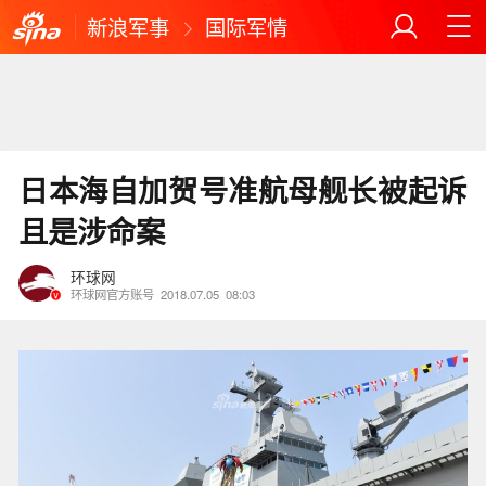
新浪军事
国际军情
日本海自加贺号准航母舰长被起诉
且是涉命案
环球网
环球网官方账号
2018.07.05
08:03