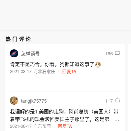
热门评论
166
怎样销号
肯定不是巧合，你看，狗都知道这事了
2021-08-17
河北石家庄
回复TA
tangjk75775
117
我理解的是1.美国的走狗，阿前总统（美国人）带
着带飞机的现金滚回美国主子那里了，这是第一条
狗。 2，长期侵略他国的美国人，像狗一样连滚带
2021-08-17
广东东莞
回复TA